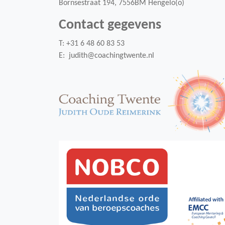
Bornsestraat 194, 7556BM Hengelo(o)
Werkwijze
Contact gegevens
T: +31 6 48 60 83 53
Tea Talks - Time to
E: judith@coachingtwente.nl