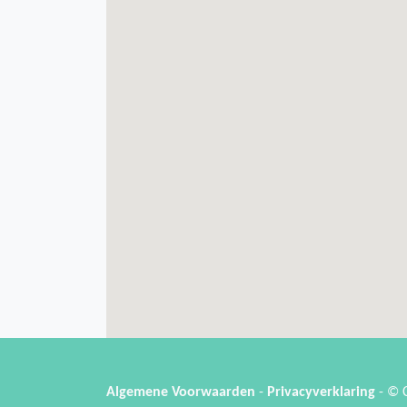
Algemene Voorwaarden
-
Privacyverklaring
- © 