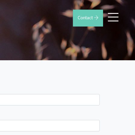
Contact
Coaching Twente
Bornsestraat 194, 7556BM Hengelo(o)
T:
+31 6 48 60 83 53
E:
judith@coachingtwente.nl